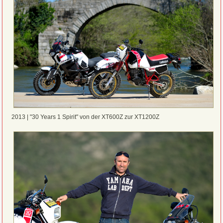
2013 | "30 Years 1 Spirit" von der XT600Z zur XT1200Z